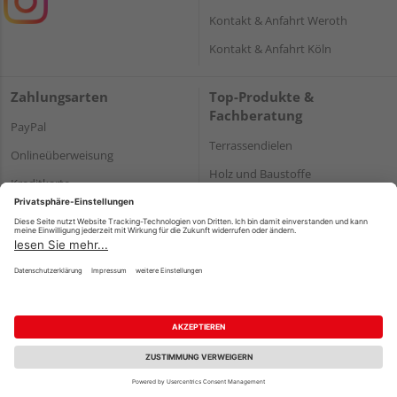
Kontakt & Anfahrt Weroth
Kontakt & Anfahrt Köln
Zahlungsarten
Top-Produkte &
Fachberatung
PayPal
Terrassendielen
Onlineüberweisung
Holz und Baustoffe
Kreditkarte
Parkett
Rechnung*
*Bonität vorausgesetzt
Impressum
Datenschutz
AGB
Barrierefreiheitserklärung
Vertrag widerrufen
©
HolzLand GmbH