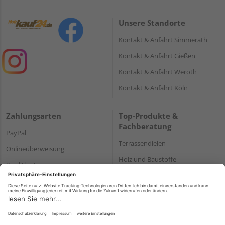
Unsere Standorte
Kontakt & Anfahrt Simmerath
Kontakt & Anfahrt Gießen
Kontakt & Anfahrt Weroth
Kontakt & Anfahrt Köln
Zahlungsarten
Top-Produkte &
Fachberatung
PayPal
Terrassendielen
Onlineüberweisung
Holz und Baustoffe
Kreditkarte
Parkett
Rechnung*
*Bonität vorausgesetzt