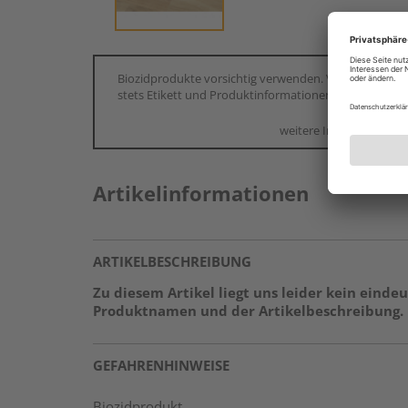
Biozidprodukte vorsichtig verwenden. Vor Gebrauch
stets Etikett und Produktinformationen lesen.
weitere Informationen
Artikelinformationen
ARTIKELBESCHREIBUNG
Zu diesem Artikel liegt uns leider kein eindeu
Produktnamen und der Artikelbeschreibung.
GEFAHRENHINWEISE
Biozidprodukt