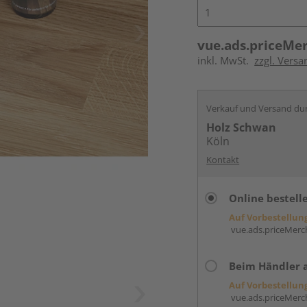
vue.ads.priceMe
inkl. MwSt.
zzgl. Versa
Verkauf und Versand du
Holz Schwan
Köln
Kontakt
Online bestell
Auf Vorbestellun
vue.ads.priceMerch
Beim Händler 
Auf Vorbestellun
vue.ads.priceMerch