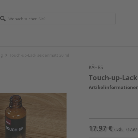
ng
Touch-up-Lack seidenmatt 30 ml
KÄHRS
Touch-up-Lack
Artikelinformatione
17,97 €
/ Stk.
(17,97 