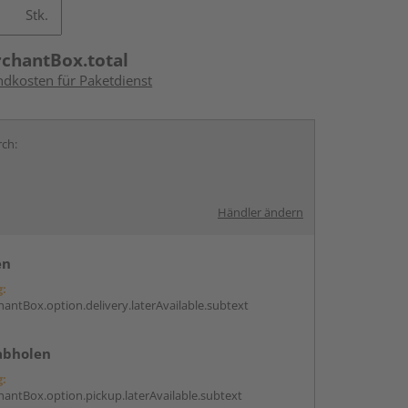
Stk.
rchantBox.total
ndkosten für Paketdienst
rch:
Händler ändern
en
g:
antBox.option.delivery.laterAvailable.subtext
abholen
g:
antBox.option.pickup.laterAvailable.subtext