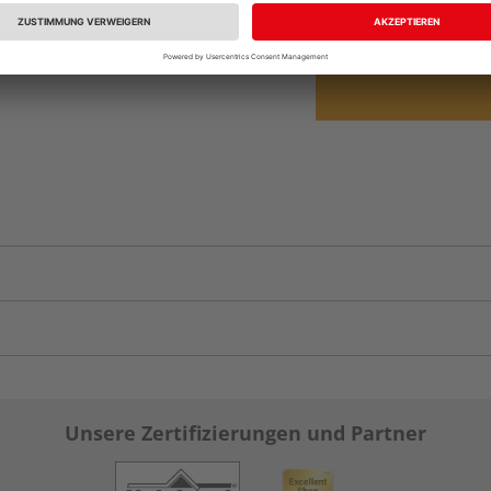
vue.ads.priceMerch
Unsere Zertifizierungen und Partner