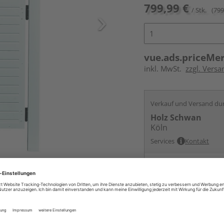
799,99 €
/ Stk.
(799
vue.ads.priceMe
inkl. MwSt.
zzgl. Versa
Verkauf und Versand du
Holz Schwan
Köln
Services
Kontakt
Online bestell
Ihr Standort ist n
Beim Händler 
Auf Vorbestellun