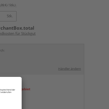
,99 € / Stk.)
Stk.
rchantBox.total
ndkosten für Stückgut
rch:
Händler ändern
en
icht im Liefergebiet
abholen
g: