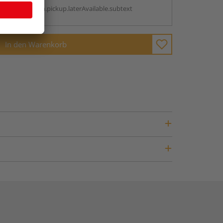
antBox.option.pickup.laterAvailable.subtext
In den Warenkorb