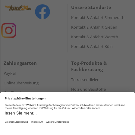
Unsere Standorte
Kontakt & Anfahrt Simmerath
Kontakt & Anfahrt Gießen
Kontakt & Anfahrt Weroth
Kontakt & Anfahrt Köln
Zahlungsarten
Top-Produkte &
Fachberatung
PayPal
Terrassendielen
Onlineüberweisung
Holz und Baustoffe
Kreditkarte
Parkett
Rechnung*
*Bonität vorausgesetzt