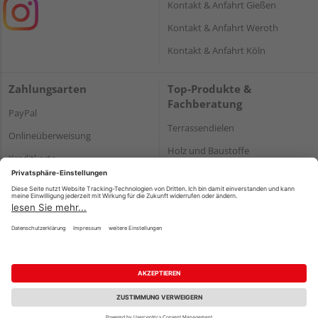
Kontakt & Anfahrt Gießen
Kontakt & Anfahrt Weroth
Kontakt & Anfahrt Köln
Zahlungsarten
Top-Produkte &
Fachberatung
PayPal
Terrassendielen
Onlineüberweisung
Holz und Baustoffe
Kreditkarte
Parkett
Rechnung*
*Bonität vorausgesetzt
Impressum
Datenschutz
AGB
Barrierefreiheitserklärung
Vertrag widerrufen
©
HolzLand GmbH