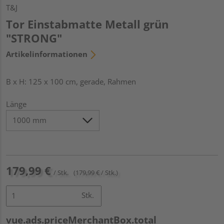
T&J
Tor Einstabmatte Metall grün
"STRONG"
Artikelinformationen
B x H: 125 x 100 cm, gerade, Rahmen
Länge
179,99 €
/ Stk.
(179,99 € / Stk.)
Stk.
vue.ads.priceMerchantBox.total