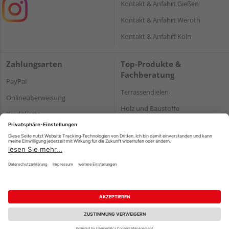
Kontakt & Anfahrt Gießen
Kontakt & Anfahrt Weroth
Kontakt & Anfahrt Köln
Zahlungsarten
Top-Produkte &
Fachberatung
PayPal
Terrassendielen
Onlineüberweisung
Holz und Baustoffe
Kreditkarte
Parkett
Rechnung*
*Bonität vorausgesetzt
Impressum
Datenschutz
AGB
Barrierefreiheitserklärung
Vertrag widerrufen
©
HolzLand GmbH