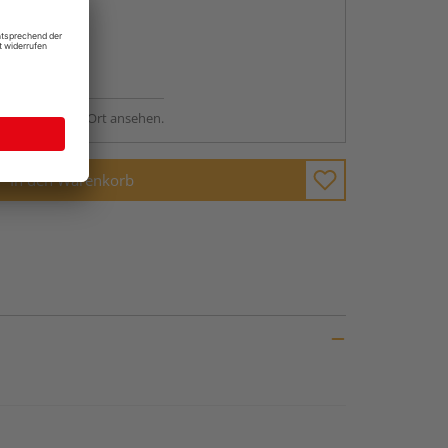
abholen
ng möglich
sstellung - vor Ort ansehen.
In den Warenkorb