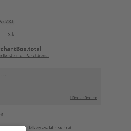
€ / Stk.)
Stk.
rchantBox.total
ndkosten für Paketdienst
rch:
Händler ändern
en
antBox.option.delivery.available.subtext