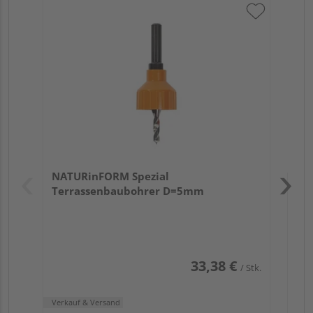
NA
Verk
Hol
NATURinFORM Spezial
Köl
Terrassenbaubohrer D=5mm
33,38 €
/ Stk.
Verkauf & Versand