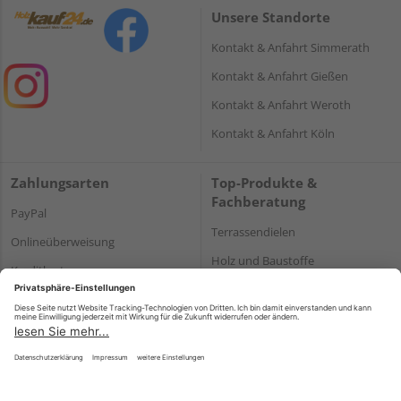
Unsere Standorte
Kontakt & Anfahrt Simmerath
Kontakt & Anfahrt Gießen
Kontakt & Anfahrt Weroth
Kontakt & Anfahrt Köln
Zahlungsarten
Top-Produkte &
Fachberatung
PayPal
Terrassendielen
Onlineüberweisung
Holz und Baustoffe
Kreditkarte
Parkett
Rechnung*
*Bonität vorausgesetzt