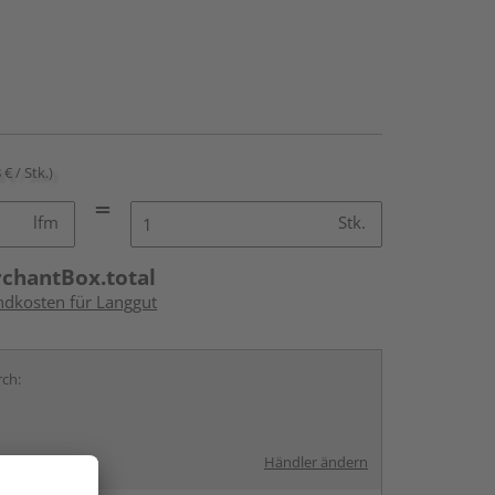
 € / Stk.)
lfm
Stk.
rchantBox.total
andkosten für Langgut
rch:
Händler ändern