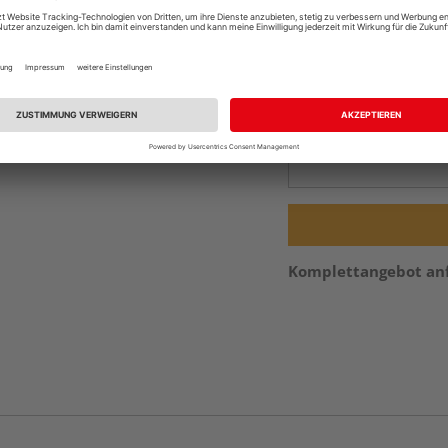
Online bestell
Ihr Standort ist n
Beim Händler 
Auf Vorbestellun
vue.ads.priceMerch
Komplettangebot an