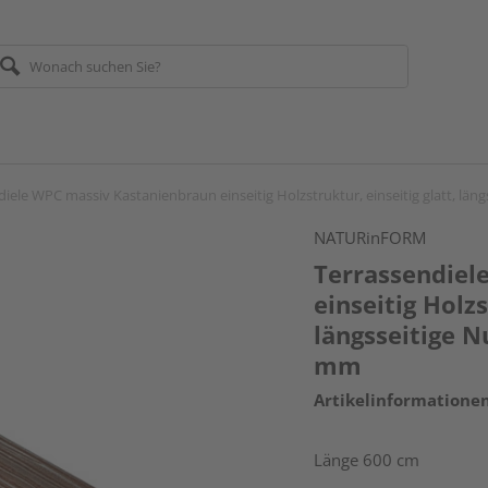
iele WPC massiv Kastanienbraun einseitig Holzstruktur, einseitig glatt, län
NATURinFORM
Terrassendiel
einseitig Holzs
längsseitige N
mm
Artikelinformatione
Länge 600 cm