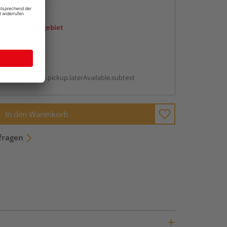
en
icht im Liefergebiet
abholen
g:
antBox.option.pickup.laterAvailable.subtext
In den Warenkorb
fragen