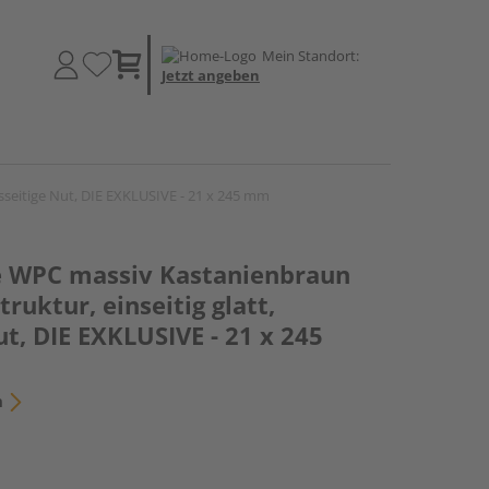
Mein Standort:
Jetzt angeben
gsseitige Nut, DIE EXKLUSIVE - 21 x 245 mm
e WPC massiv Kastanienbraun
truktur, einseitig glatt,
ut, DIE EXKLUSIVE - 21 x 245
n