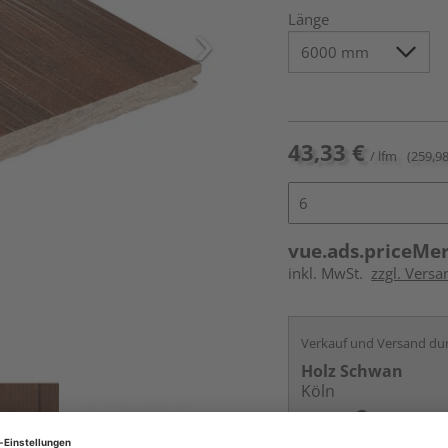
Länge
43,33 €
/ lfm
(259,98
vue.ads.priceMe
inkl. MwSt.
zzgl. Vers
Verkauf und Versand du
Holz Schwan
Köln
Services
Kontakt