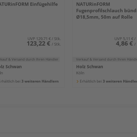
TURinFORM Einfügehilfe
NATURinFORM
Fugenprofilschlauch bünd
Ø18,5mm, 50m auf Rolle
UVP
129,71 €
/ Stk.
UVP
5,11 €
/
123,22 €
4,86 €
/ Stk.
/
rkauf & Versand
durch Ihren Händler
Verkauf & Versand
durch Ihren Händl
lz Schwan
Holz Schwan
ln
Köln
rhältlich bei
3 weiteren Händlern
Erhältlich bei
3 weiteren Händle