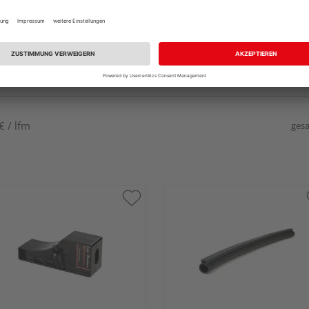
€ / lfm
gesa