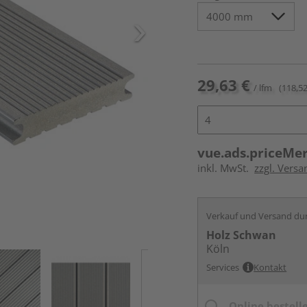
29,63 €
/ lfm
(118,52
vue.ads.priceMe
inkl. MwSt.
zzgl. Vers
Verkauf und Versand du
Holz Schwan
Köln
Services
Kontakt
Online bestell