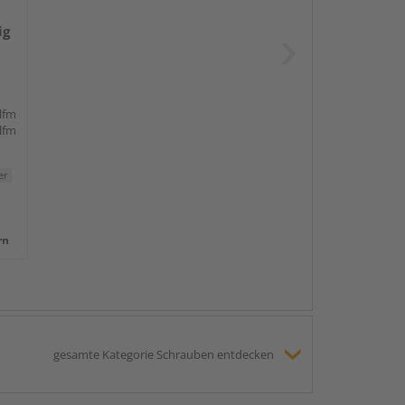
ig
 lfm
 lfm
er
rn
gesamte Kategorie Schrauben entdecken