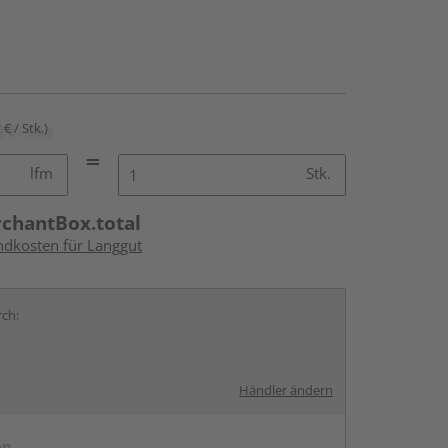
 € / Stk.)
lfm
Stk.
rchantBox.total
andkosten für Langgut
rch:
Händler ändern
en