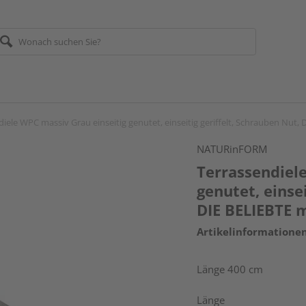
iele WPC massiv Grau einseitig genutet, einseitig geriffelt, Schrauben Nut,
NATURinFORM
Terrassendiel
genutet, einsei
DIE BELIEBTE 
Artikelinformatione
Länge 400 cm
Länge