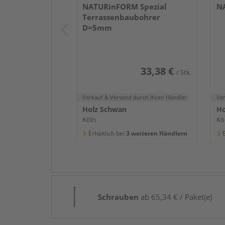
NATURinFORM Spezial
NA
Terrassenbaubohrer
D=5mm
33,38 €
/ Stk.
Verkauf & Versand
durch Ihren Händler
Ve
Holz Schwan
Ho
Köln
Kö
Erhältlich bei
3 weiteren Händlern
E
Schrauben
ab 65,34 € / Paket(e)