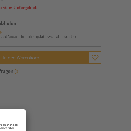
icht im Liefergebiet
abholen
g:
antBox.option.pickup.laterAvailable.subtext
In den Warenkorb
fragen