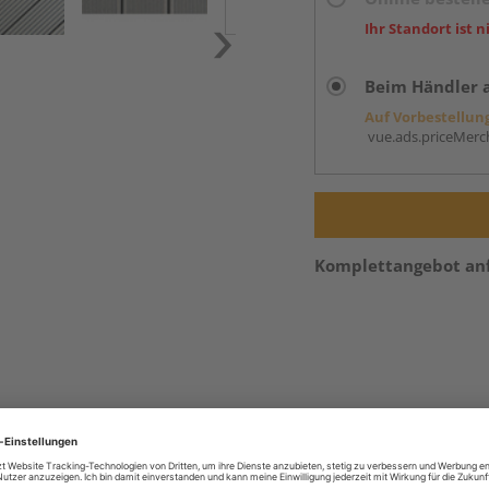
Ihr Standort ist n
Beim Händler 
Auf Vorbestellun
vue.ads.priceMerch
Komplettangebot an