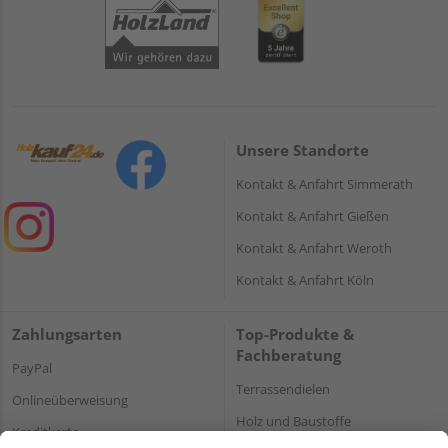
Unsere Standorte
Kontakt & Anfahrt Simmerath
Kontakt & Anfahrt Gießen
Kontakt & Anfahrt Weroth
Kontakt & Anfahrt Köln
Zahlungsarten
Top-Produkte &
Fachberatung
PayPal
Terrassendielen
Onlineüberweisung
Holz und Baustoffe
Kreditkarte