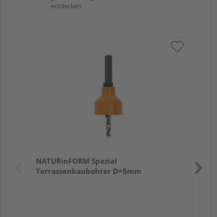
entdecken
NA
Verk
Hol
NATURinFORM Spezial
Köl
Terrassenbaubohrer D=5mm