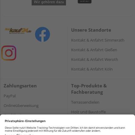
Unsere Standorte
Kontakt & Anfahrt Simmerath
Kontakt & Anfahrt Gießen
Kontakt & Anfahrt Weroth
Kontakt & Anfahrt Köln
Zahlungsarten
Top-Produkte &
Fachberatung
PayPal
Terrassendielen
Onlineüberweisung
Holz und Baustoffe
Kreditkarte
Parkett
Rechnung*
*Bonität vorausgesetzt