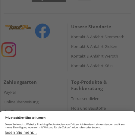
Unsere Standorte
Kontakt & Anfahrt Simmerath
Kontakt & Anfahrt Gießen
Kontakt & Anfahrt Weroth
Kontakt & Anfahrt Köln
Zahlungsarten
Top-Produkte &
Fachberatung
PayPal
Terrassendielen
Onlineüberweisung
Holz und Baustoffe
Kreditkarte
Parkett
Rechnung*
*Bonität vorausgesetzt