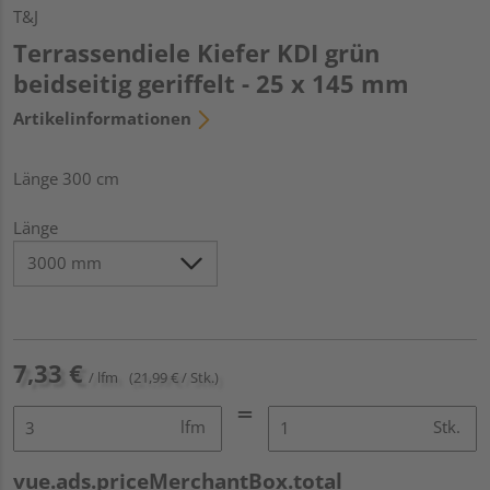
T&J
Terrassendiele Kiefer KDI grün
beidseitig geriffelt - 25 x 145 mm
Artikelinformationen
Länge 300 cm
Länge
7,33 €
/ lfm
(21,99 € / Stk.)
lfm
Stk.
vue.ads.priceMerchantBox.total