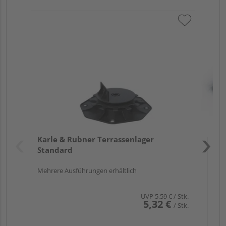
Kar
Te
Verk
Hol
Karle & Rubner Terrassenlager
Köl
Standard
Mehrere Ausführungen erhältlich
UVP
5,59 €
/ Stk.
5,32 €
/ Stk.