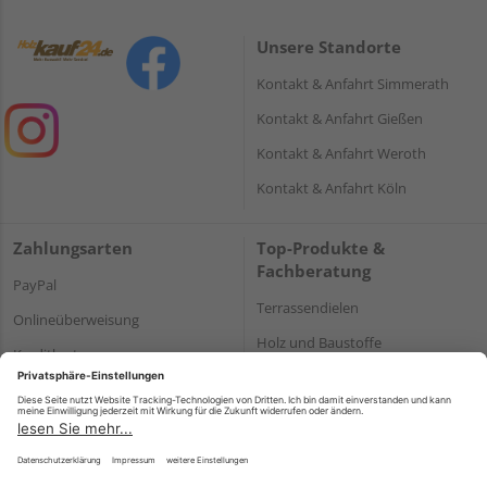
Unsere Standorte
Kontakt & Anfahrt Simmerath
Kontakt & Anfahrt Gießen
Kontakt & Anfahrt Weroth
Kontakt & Anfahrt Köln
Zahlungsarten
Top-Produkte &
Fachberatung
PayPal
Terrassendielen
Onlineüberweisung
Holz und Baustoffe
Kreditkarte
Parkett
Rechnung*
*Bonität vorausgesetzt