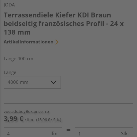
JODA
Terrassendiele Kiefer KDI Braun
beidseitig französisches Profil - 24 x
138 mm
Artikelinformationen
Länge 400 cm
Länge
vue.ads.buyBox.price.rrp
3,99 €
/ lfm
(15,96 € / Stk.)
lfm
Stk.