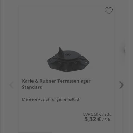
Kar
Te
Verk
Hol
Karle & Rubner Terrassenlager
Köl
Standard
Mehrere Ausführungen erhältlich
UVP
5,59 €
/ Stk.
5,32 €
/ Stk.