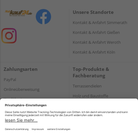
Unsere Standorte
Kontakt & Anfahrt Simmerath
Kontakt & Anfahrt Gießen
Kontakt & Anfahrt Weroth
Kontakt & Anfahrt Köln
Zahlungsarten
Top-Produkte &
Fachberatung
PayPal
Terrassendielen
Onlineüberweisung
Holz und Baustoffe
Kreditkarte
Parkett
Rechnung*
*Bonität vorausgesetzt