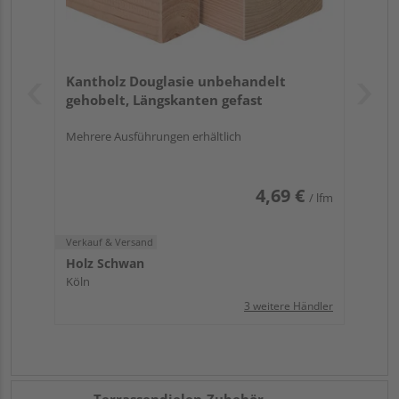
Eisenschrauben sollten Sie verzichten, um Rost keine Chance
zu geben. Die fachmännische Montage können Sie auf
Wunsch auch dem Profi – Ihrem HolzLand-Händler -
überlassen.
Kantholz Douglasie unbehandelt
gehobelt, Längskanten gefast
Mehrere Ausführungen erhältlich
4,69 €
/ lfm
Verkauf & Versand
Holz Schwan
Köln
3 weitere Händler
Terrassendielen-Zubehör