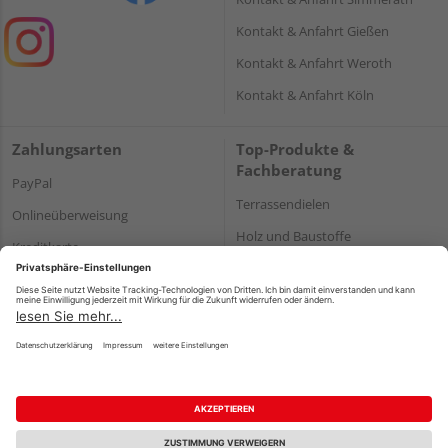
Kontakt & Anfahrt Gießen
Kontakt & Anfahrt Weroth
Kontakt & Anfahrt Köln
Zahlungsarten
Top-Produkte &
Fachberatung
PayPal
Terrassendielen
Onlineüberweisung
Holz und Baustoffe
Kreditkarte
Parkett
Rechnung*
*Bonität vorausgesetzt
Impressum
Datenschutz
AGB
Barrierefreiheitserklärung
Vertrag widerrufen