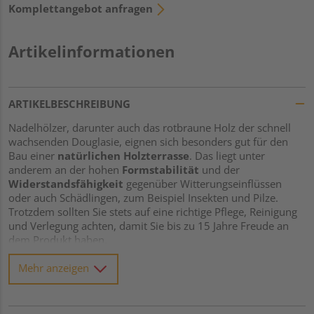
Komplettangebot anfragen
Artikelinformationen
ARTIKELBESCHREIBUNG
Nadelhölzer, darunter auch das rotbraune Holz der schnell
wachsenden Douglasie, eignen sich besonders gut für den
Bau einer
natürlichen Holzterrasse
. Das liegt unter
anderem an der hohen
Formstabilität
und der
Widerstandsfähigkeit
gegenüber Witterungseinflüssen
oder auch Schädlingen, zum Beispiel Insekten und Pilze.
Trotzdem sollten Sie stets auf eine richtige Pflege, Reinigung
und Verlegung achten, damit Sie bis zu 15 Jahre Freude an
dem Produkt haben.
In jedem Fall entsteht durch Sonnenlicht ohne regelmäßige
Mehr anzeigen
Behandlung der Oberfläche eine silbergraue Schicht namens
Patina
. Schauen Sie sich am besten vorab Muster an, damit
Sie wissen, ob Ihnen diese einzigartige, gräuliche Optik gefällt