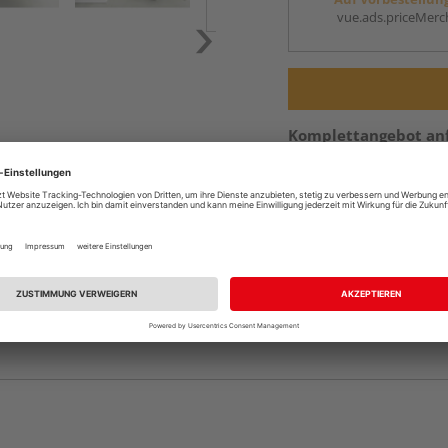
vue.ads.priceMerch
Komplettangebot an