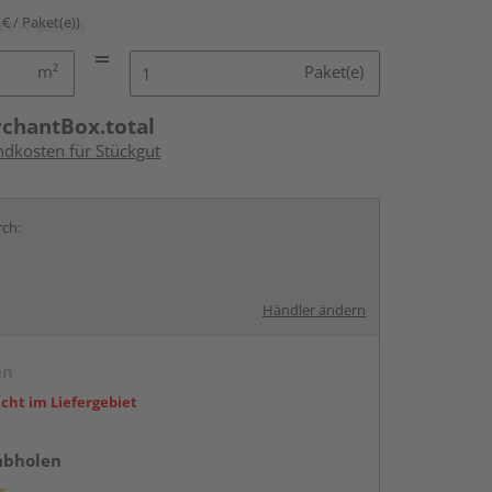
 € / Paket(e))
m²
Paket(e)
rchantBox.total
ndkosten für Stückgut
rch:
Händler ändern
en
icht im Liefergebiet
abholen
g: