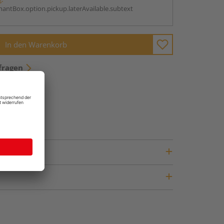
antBox.option.pickup.laterAvailable.subtext
In den Warenkorb
fragen