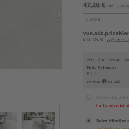
47,20 €
/ m²
(105,38
vue.ads.priceMe
inkl. MwSt.
zzgl. Versa
Verkauf und Versand du
Holz Schwan
Köln
Services
Kontakt
Online bestell
Ihr Standort ist n
Beim Händler 
Auf Vorbestellun