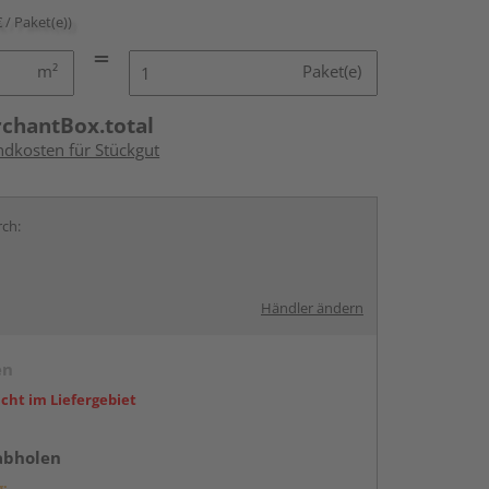
€ / Paket(e))
m²
Paket(e)
rchantBox.total
ndkosten für Stückgut
rch:
Händler ändern
en
icht im Liefergebiet
abholen
g: