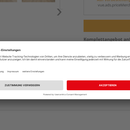
vue.ads.priceMerch
Komplettangebot an