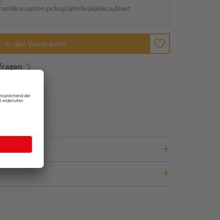
antBox.option.pickup.laterAvailable.subtext
In den Warenkorb
fragen