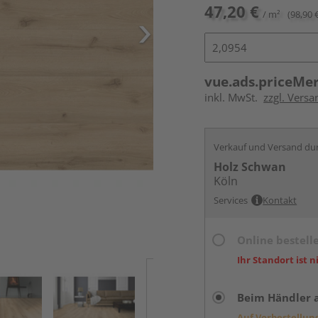
47,20 €
/ m²
(98,90 
vue.ads.priceMe
inkl. MwSt.
zzgl. Versa
Verkauf und Versand du
Holz Schwan
Köln
Services
Kontakt
Online bestell
Ihr Standort ist n
Beim Händler 
Auf Vorbestellun