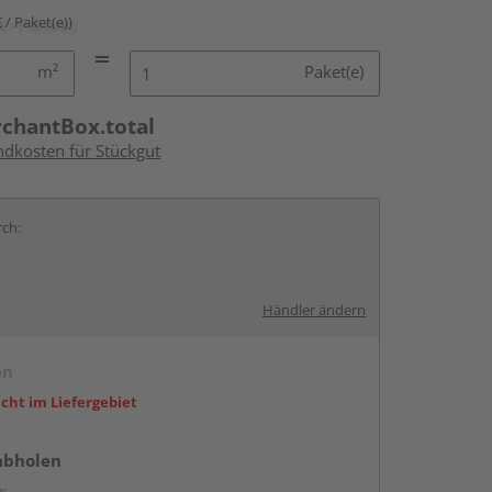
€ / Paket(e))
m²
Paket(e)
rchantBox.total
ndkosten für Stückgut
rch:
Händler ändern
en
icht im Liefergebiet
abholen
g: