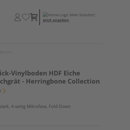
Mein Standort:
Jetzt angeben
lection
lick-Vinylboden HDF Eiche
schgrät - Herringbone Collection
n
tark, 4-seitig Mikrofase, Fold-Down