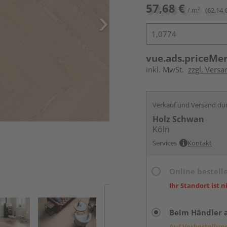
57,68 €
/ m²
(62,14 
vue.ads.priceMe
inkl. MwSt.
zzgl. Versa
Verkauf und Versand du
Holz Schwan
Köln
Services
Kontakt
Online bestell
Ihr Standort ist n
Beim Händler 
Auf Vorbestellun