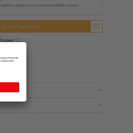
antBox.option.pickup.laterAvailable.subtext
In den Warenkorb
fragen