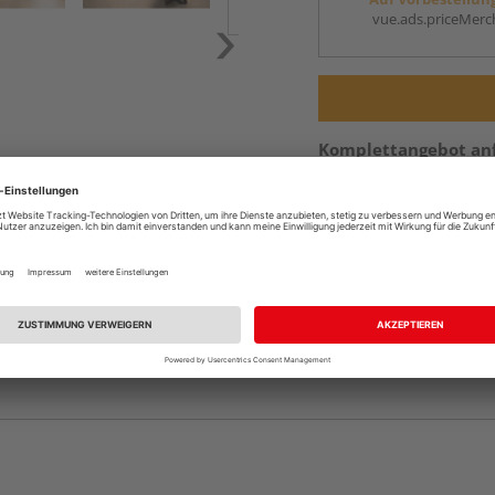
vue.ads.priceMerch
Komplettangebot an