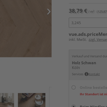
38,79 €
/ m²
(125,87
vue.ads.priceMe
inkl. MwSt.
zzgl. Versa
Verkauf und Versand du
Holz Schwan
Köln
Services
Kontakt
Online bestell
Ihr Standort ist n
Beim Händler 