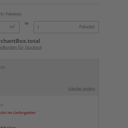
 € / Paket(e))
m²
Paket(e)
rchantBox.total
ndkosten für Stückgut
rch:
Händler ändern
en
icht im Liefergebiet
abholen