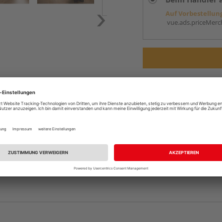
Auf Vorbestellun
vue.ads.priceMerch
Komplettangebot an