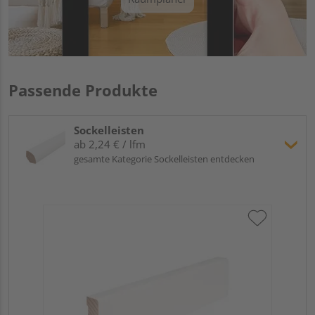
Passende Produkte
Sockelleisten
ab 2,24 € / lfm
gesamte Kategorie Sockelleisten entdecken
Hoc
Kie
24