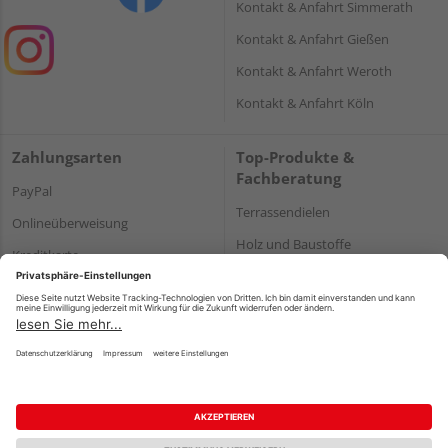
Kontakt & Anfahrt Simmerath
Kontakt & Anfahrt Gießen
Kontakt & Anfahrt Weroth
Kontakt & Anfahrt Köln
Zahlungsarten
Top-Produkte &
Fachberatung
PayPal
Terrassendielen
Onlineüberweisung
Holz und Baustoffe
Kreditkarte
Parkett
Rechnung*
*Bonität vorausgesetzt
Impressum
Datenschutz
AGB
Barrierefreiheitserklärung
Vertrag widerrufen