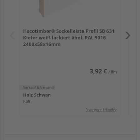
Verk
Hol
Hocotimber® Sockelleiste Profil SB 631
Köl
Kiefer weiß lackiert ähnl. RAL 9016
2400x58x16mm
3,92 €
/ lfm
Verkauf & Versand
Holz Schwan
Köln
3 weitere Händler