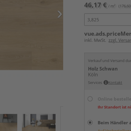
46,17 €
/ m²
(176,60
vue.ads.priceMe
inkl. MwSt.
zzgl. Versa
Verkauf und Versand du
Holz Schwan
Köln
Services
Kontakt
Online bestell
Ihr Standort ist n
Beim Händler 
Auf Vorbestellun