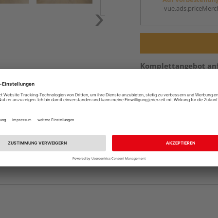
vue.ads.priceMerch
Komplettangebot an