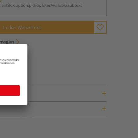
antBox.option.pickup.laterAvailable.subtext
In den Warenkorb
fragen