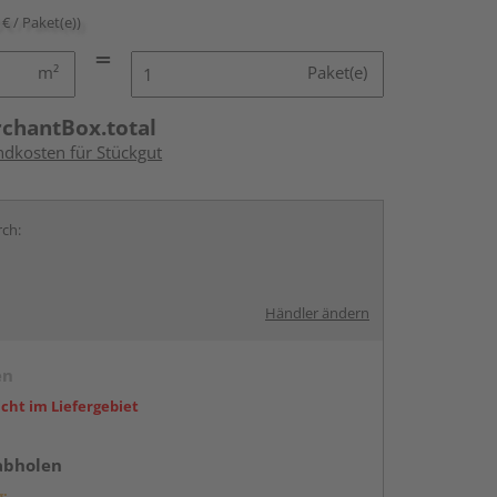
 € / Paket(e))
m²
Paket(e)
rchantBox.total
ndkosten für Stückgut
rch:
Händler ändern
en
icht im Liefergebiet
abholen
g: