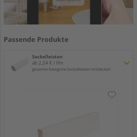
Passende Produkte
Sockelleisten
ab 2,24 € / lfm
gesamte Kategorie Sockelleisten entdecken
Hoc
Kie
24