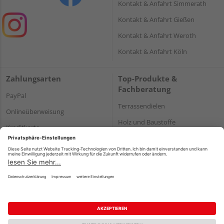
Kontakt & Anfahrt Simmerath
Kontakt & Anfahrt Gießen
Kontakt & Anfahrt Weroth
Kontakt & Anfahrt Köln
Zahlungsarten
Top-Produkte &
Fachberatung
PayPal
Terrassendielen
Onlineüberweisung
Holz und Baustoffe
Kreditkarte
Parkett
Rechnung*
*Bonität vorausgesetzt
Impressum
Datenschutz
AGB
Barrierefreiheitserklärung
Vertrag widerrufen