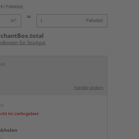
 € / Paket(e))
m²
Paket(e)
rchantBox.total
ndkosten für Stückgut
rch:
Händler ändern
en
icht im Liefergebiet
abholen
g: