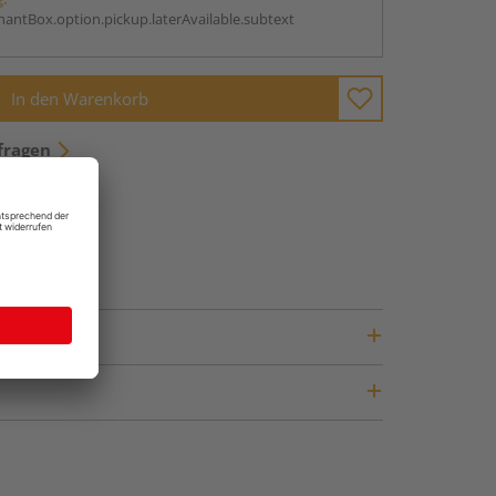
antBox.option.pickup.laterAvailable.subtext
In den Warenkorb
fragen