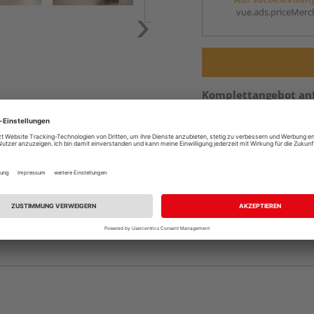
vue.ads.priceMerch
Komplettangebot an