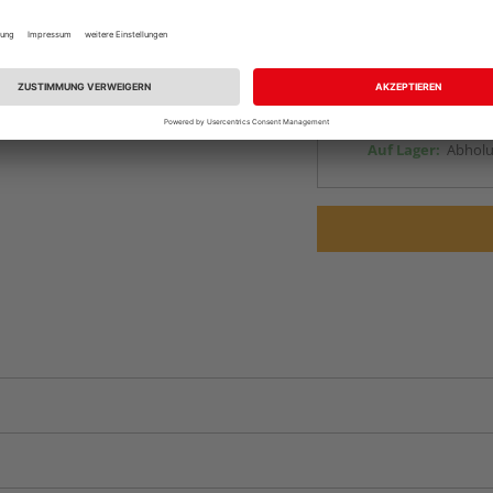
Online bestell
Ihr Standort ist n
Lieferbar von
ande
Beim Händler 
Auf Lager:
Abholu