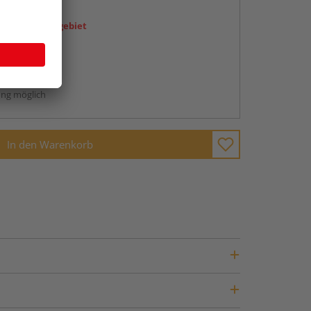
en
icht im Liefergebiet
ren Händlern
abholen
ng möglich
In den Warenkorb