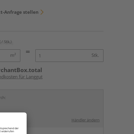
t-Anfrage stellen
 / Stk.)
m²
Stk.
rchantBox.total
andkosten für Langgut
rch:
Händler ändern