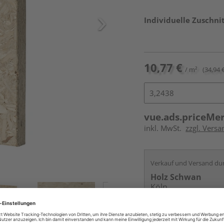
Individuelle Zuschnit
10,77 €
/ m²
(34,94 €
vue.ads.priceMe
inkl. MwSt.
zzgl. Vers
Verkauf und Versand du
Holz Schwan
Köln
Services
Kontakt