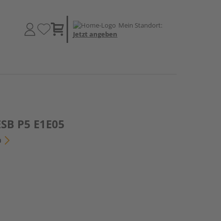
Mein Standort:
Jetzt angeben
ESB P5 E1E05
n