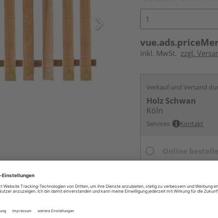
vue.ads.priceMe
inkl. MwSt.
zzgl. Versa
Verkauf und Versand du
Holz Schwan
Köln
Services
Kontakt
Online bestell
Ihr Standort ist n
Beim Händler 
Auf Vorbestellun
vue.ads.priceMerch