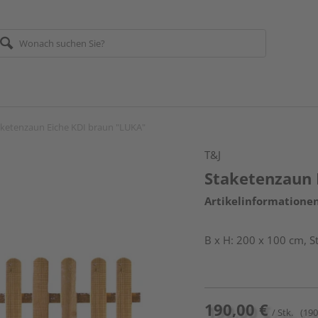
aketenzaun Eiche KDI braun "LUKA"
T&J
Staketenzaun 
Artikelinformatione
B x H: 200 x 100 cm, 
190,00 €
/ Stk.
(190