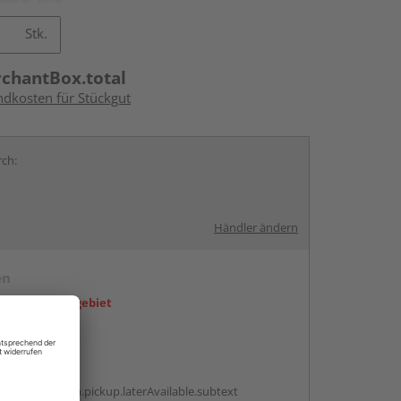
Stk.
rchantBox.total
ndkosten für Stückgut
rch:
Händler ändern
en
icht im Liefergebiet
abholen
g:
antBox.option.pickup.laterAvailable.subtext