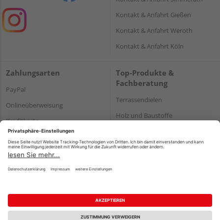
Kontakt & Anfahrt Gießen
Kontakt & Anfahrt Weroth
Kontakt & Anfahrt Köln
Zahlungsarten
Top-Produkte &
Fachberatung
PayPal
Terrassendielen
Onlineüberweisung
Holz und Baustoffe
Kreditkarte
Parkett
Rechnung*
*Bonität vorausgesetzt
Impressum
Datenschutz
AGB
Barrierefreiheitserklärung
Vertrag widerrufen