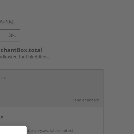
€ / Stk.)
Stk.
rchantBox.total
ndkosten für Paketdienst
rch:
Händler ändern
en
antBox.option.delivery.available.subtext