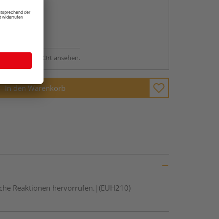
abholen
ng möglich
sstellung - vor Ort ansehen.
In den Warenkorb
gische Reaktionen hervorrufen.|(EUH210)