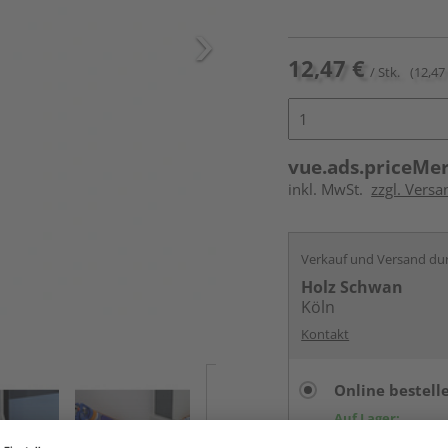
12,47 €
/ Stk.
(12,47 
vue.ads.priceMe
inkl. MwSt.
zzgl. Versa
Verkauf und Versand du
Holz Schwan
Köln
Kontakt
Online bestell
Auf Lager:
vue.ads.priceMerch