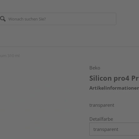
mium 310 ml
Beko
Silicon pro4 
Artikelinformatione
transparent
Detailfarbe