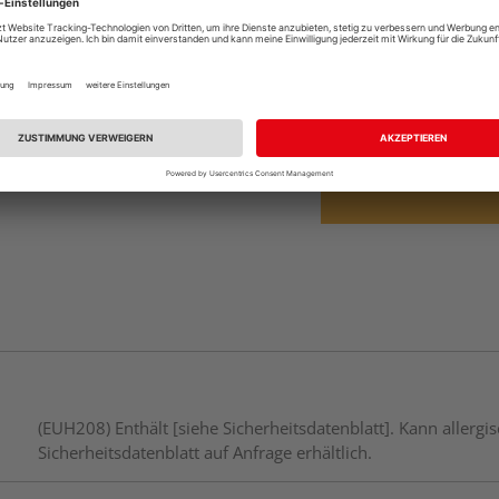
Beim Händler 
Auf Lager:
Abholu
Verfügbar in der Au
(EUH208) Enthält [siehe Sicherheitsdatenblatt]. Kann aller
Sicherheitsdatenblatt auf Anfrage erhältlich.