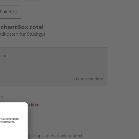
Paket(e)
rchantBox.total
ndkosten für Stückgut
rch:
Händler ändern
en
icht im Liefergebiet
abholen
g:
antBox.option.pickup.laterAvailable.subtext