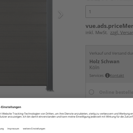
vue.ads.priceMe
inkl. MwSt.
zzgl. Versa
Verkauf und Versand du
Holz Schwan
Köln
Services
Kontakt
Online bestell
Ihr Standort ist n
Beim Händler 
Auf Vorbestellun
vue.ads.priceMerch