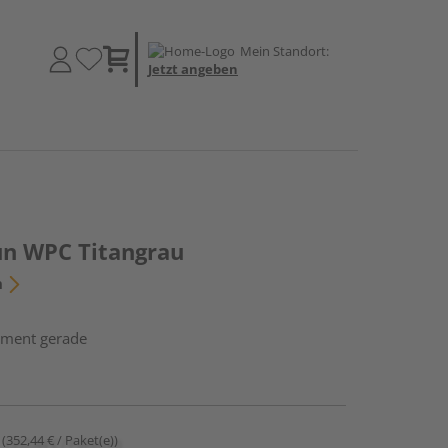
Mein Standort:
Jetzt angeben
un WPC Titangrau
n
ement gerade
(352,44 € / Paket(e))