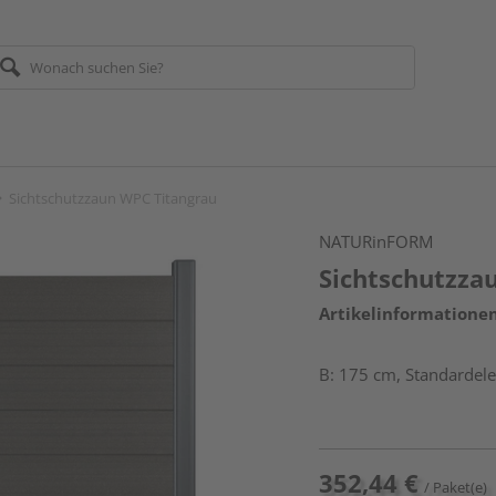
Sichtschutzzaun WPC Titangrau
NATURinFORM
Sichtschutzza
Artikelinformatione
B: 175 cm, Standardel
352,44 €
/ Paket(e)