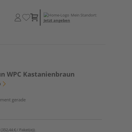
Mein Standort:
Jetzt angeben
un WPC Kastanienbraun
n
ement gerade
(352,44 € / Paket(e))