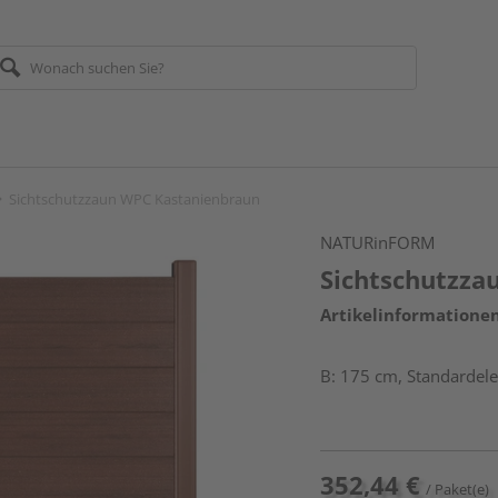
Sichtschutzzaun WPC Kastanienbraun
NATURinFORM
Sichtschutzza
Artikelinformatione
B: 175 cm, Standardel
352,44 €
/ Paket(e)