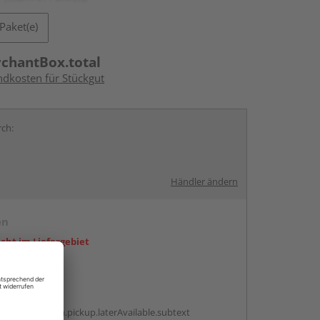
Paket(e)
rchantBox.total
ndkosten für Stückgut
rch:
Händler ändern
en
icht im Liefergebiet
abholen
g:
antBox.option.pickup.laterAvailable.subtext