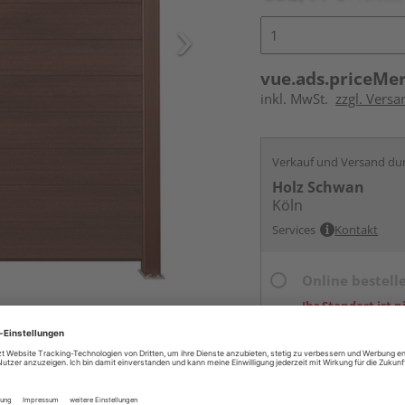
vue.ads.priceMe
inkl. MwSt.
zzgl. Versa
Verkauf und Versand du
Holz Schwan
Köln
Services
Kontakt
Online bestell
Ihr Standort ist n
Beim Händler 
Auf Vorbestellun
vue.ads.priceMerch