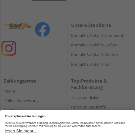
Unsere Standorte
Kontakt & Anfahrt Simmerath
Kontakt & Anfahrt Gießen
Kontakt & Anfahrt Weroth
Kontakt & Anfahrt Köln
Zahlungsarten
Top-Produkte &
Fachberatung
PayPal
Terrassendielen
Onlineüberweisung
Holz und Baustoffe
Kreditkarte
Parkett
Rechnung*
*Bonität vorausgesetzt