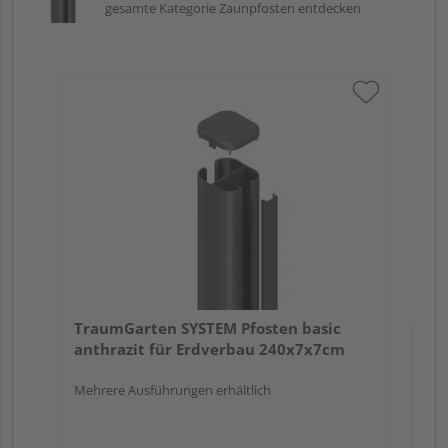
gesamte Kategorie Zaunpfosten entdecken
Tr
an
19
Meh
Verk
Hol
TraumGarten SYSTEM Pfosten basic
Köl
anthrazit für Erdverbau 240x7x7cm
3 we
Mehrere Ausführungen erhältlich