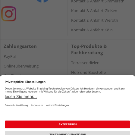
Kontakt & Anfahrt Simmerath
Kontakt & Anfahrt Gießen
Kontakt & Anfahrt Weroth
Kontakt & Anfahrt Köln
Zahlungsarten
Top-Produkte &
Fachberatung
PayPal
Terrassendielen
Onlineüberweisung
Holz und Baustoffe
Kreditkarte
Parkett
Rechnung*
*Bonität vorausgesetzt
Impressum
Datenschutz
AGB
Barrierefreiheitserklärung
Vertrag widerrufen