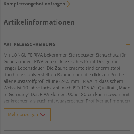
Komplettangebot anfragen
Artikelinformationen
ARTIKELBESCHREIBUNG
Mit LONGLIFE RIVA bekommen Sie robusten Sichtschutz für
Generationen. RIVA vereint klassisches Profil-Design mit
langer Lebensdauer. Die Zaunelemente sind enorm stabil
durch die stahlversteiften Rahmen und die dicksten Profile
aller Kunststoffprofilzäune (24,5 mm). RIVA in klassischem
Weiss ist 10 Jahre farbstabil nach ISO 105 A3. Qualität: „Made
in Germany" Das RIVA Element 90 x 180 cm kann sowohl mit
senkrechten als auch mit waagerechten Profilverlauf montiert
werden. LONGLIFE Systemhöhe 180 cm hochwertiger
Fenster-Kunststoff, weiß Rahmen: 68 x 48 mm, verschweißt
Mehr anzeigen