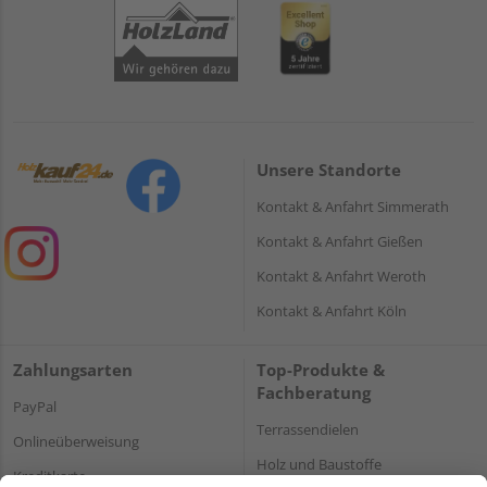
Unsere Standorte
Kontakt & Anfahrt Simmerath
Kontakt & Anfahrt Gießen
Kontakt & Anfahrt Weroth
Kontakt & Anfahrt Köln
Zahlungsarten
Top-Produkte &
Fachberatung
PayPal
Terrassendielen
Onlineüberweisung
Holz und Baustoffe
Kreditkarte