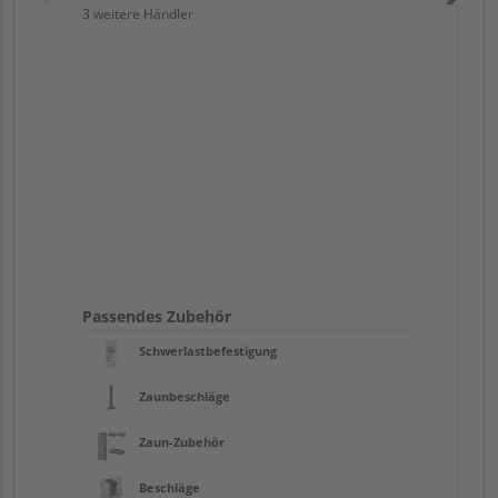
3 weitere Händler
Pas
Passendes Zubehör
Schwerlastbefestigung
Zaunbeschläge
Zaun-Zubehör
Beschläge