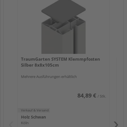
An
Meh
Verk
Hol
TraumGarten SYSTEM Klemmpfosten
Köl
Silber 8x8x105cm
3 we
Mehrere Ausführungen erhältlich
84,89 €
/ Stk.
Verkauf & Versand
Holz Schwan
Köln