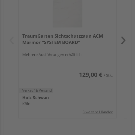
Verk
Hol
TraumGarten Sichtschutzzaun ACM
Köl
Marmor "SYSTEM BOARD"
Mehrere Ausführungen erhältlich
129,00 €
/ Stk.
Verkauf & Versand
Holz Schwan
Köln
3 weitere Händler