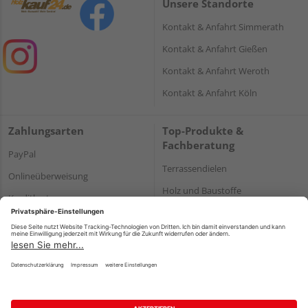
Unsere Standorte
Kontakt & Anfahrt Simmerath
Kontakt & Anfahrt Gießen
Kontakt & Anfahrt Weroth
Kontakt & Anfahrt Köln
Zahlungsarten
Top-Produkte &
Fachberatung
PayPal
Terrassendielen
Onlineüberweisung
Holz und Baustoffe
Kreditkarte
Parkett
Rechnung*
*Bonität vorausgesetzt
Impressum
Datenschutz
AGB
Barrierefreiheitserklärung