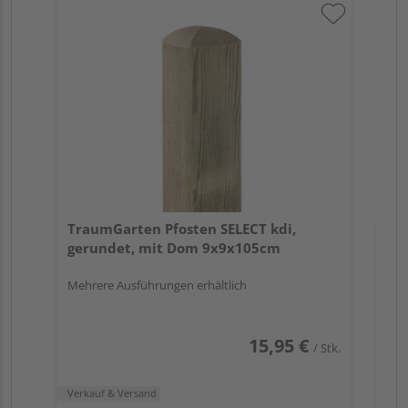
Tr
zu
7x
Verk
Hol
TraumGarten Pfosten SELECT kdi,
Köl
gerundet, mit Dom 9x9x105cm
3 we
Mehrere Ausführungen erhältlich
15,95 €
/ Stk.
Verkauf & Versand