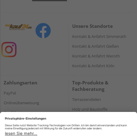
Unsere Standorte
Kontakt & Anfahrt Simmerath
Kontakt & Anfahrt Gießen
Kontakt & Anfahrt Weroth
Kontakt & Anfahrt Köln
Zahlungsarten
Top-Produkte &
Fachberatung
PayPal
Terrassendielen
Onlineüberweisung
Holz und Baustoffe
Kreditkarte
Parkett
Rechnung*
*Bonität vorausgesetzt