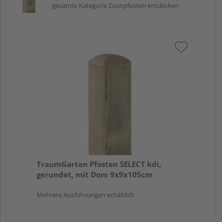
gesamte Kategorie Zaunpfosten entdecken
Tr
zu
7x
Verk
Hol
TraumGarten Pfosten SELECT kdi,
Köl
gerundet, mit Dom 9x9x105cm
3 we
Mehrere Ausführungen erhältlich