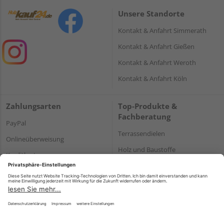
Unsere Standorte
Kontakt & Anfahrt Simmerath
Kontakt & Anfahrt Gießen
Kontakt & Anfahrt Weroth
Kontakt & Anfahrt Köln
Zahlungsarten
Top-Produkte &
Fachberatung
PayPal
Terrassendielen
Onlineüberweisung
Holz und Baustoffe
Kreditkarte
Parkett
Rechnung*
*Bonität vorausgesetzt