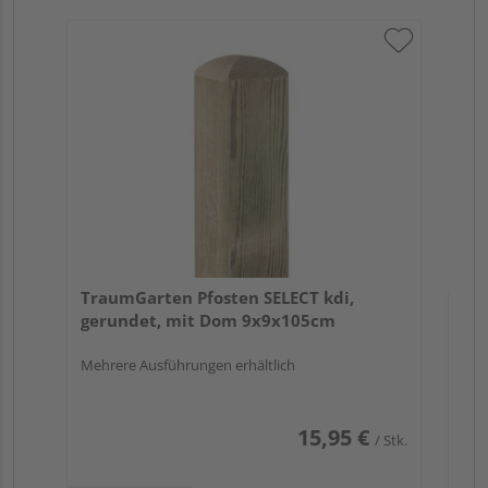
Tr
zu
7x
Verk
Hol
TraumGarten Pfosten SELECT kdi,
Köl
gerundet, mit Dom 9x9x105cm
3 we
Mehrere Ausführungen erhältlich
15,95 €
/ Stk.