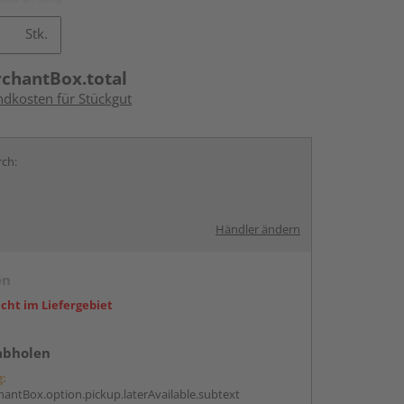
Stk.
rchantBox.total
ndkosten für Stückgut
rch:
Händler ändern
en
icht im Liefergebiet
abholen
g:
antBox.option.pickup.laterAvailable.subtext