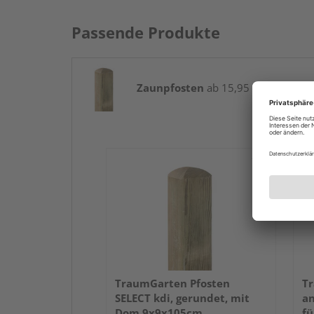
Passende Produkte
Zaunpfosten
ab 15,95 € / Stk.
TraumGarten Pfosten
Tr
SELECT kdi, gerundet, mit
an
Dom 9x9x105cm
fü