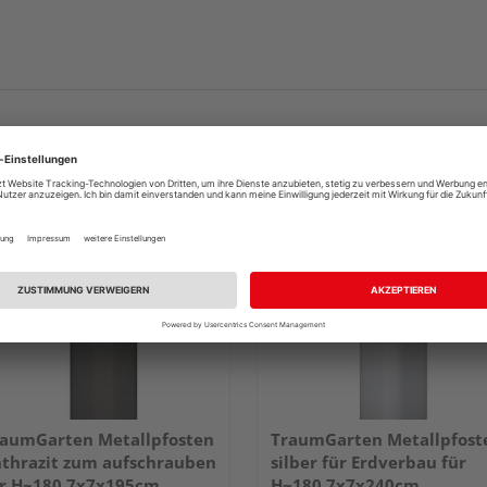
aumGarten Metallpfosten
TraumGarten Metallpfost
thrazit zum aufschrauben
silber für Erdverbau für
r H~180 7x7x195cm
H~180 7x7x240cm