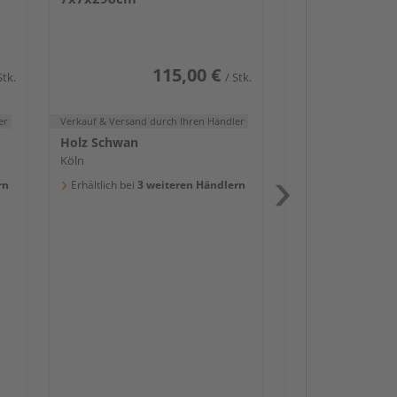
Köln
Erhältlich bei
3 we
115,00 €
Stk.
/ Stk.
er
Verkauf & Versand
durch Ihren Händler
Holz Schwan
Köln
rn
Erhältlich bei
3 weiteren Händlern
Passendes Zube
Schwerlast
Zaun-Zube
Zaunbesch