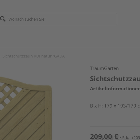
Sichtschutzzaun KDI natur "GADA"
TraumGarten
Sichtschutzza
Artikelinformatione
B x H: 179 x 193/179 
209,00 €
/ Stk.
(209