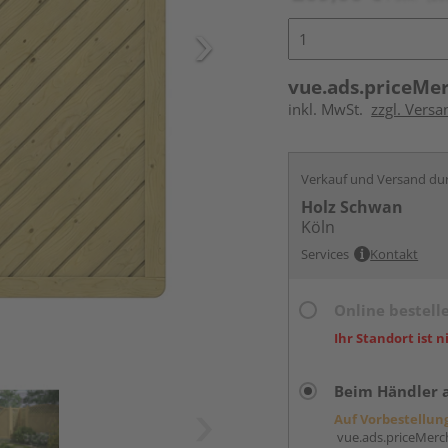
vue.ads.priceMe
inkl. MwSt.
zzgl. Versa
Verkauf und Versand du
Holz Schwan
Köln
Services
Kontakt
Online bestell
Ihr Standort ist n
Beim Händler 
Auf Vorbestellun
vue.ads.priceMerch