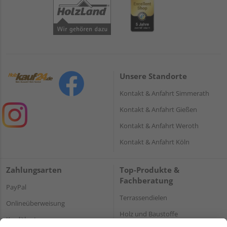
Unsere Standorte
Kontakt & Anfahrt Simmerath
Kontakt & Anfahrt Gießen
Kontakt & Anfahrt Weroth
Kontakt & Anfahrt Köln
Zahlungsarten
Top-Produkte &
Fachberatung
PayPal
Terrassendielen
Onlineüberweisung
Holz und Baustoffe
Kreditkarte