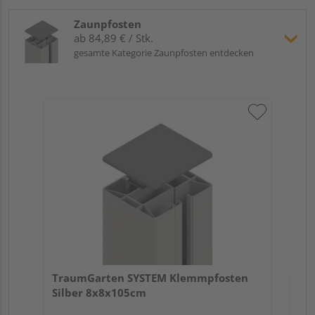
Zaunpfosten
ab 84,89 € / Stk.
gesamte Kategorie Zaunpfosten entdecken
Tr
An
Meh
Verk
Hol
TraumGarten SYSTEM Klemmpfosten
Köl
Silber 8x8x105cm
3 we