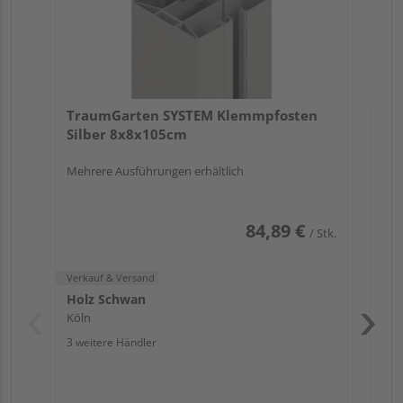
Verk
Hol
TraumGarten SYSTEM Klemmpfosten
Köl
Silber 8x8x105cm
3 we
Mehrere Ausführungen erhältlich
84,89 €
/ Stk.
Verkauf & Versand
Holz Schwan
Köln
3 weitere Händler
Pas