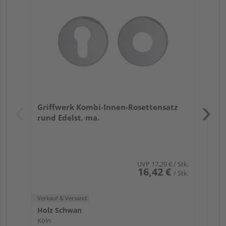
L
Meh
Verk
Hol
Griffwerk Kombi-Innen-Rosettensatz
Köl
rund Edelst. ma.
UVP
17,29 €
/ Stk.
16,42 €
/ Stk.
Verkauf & Versand
Holz Schwan
Köln