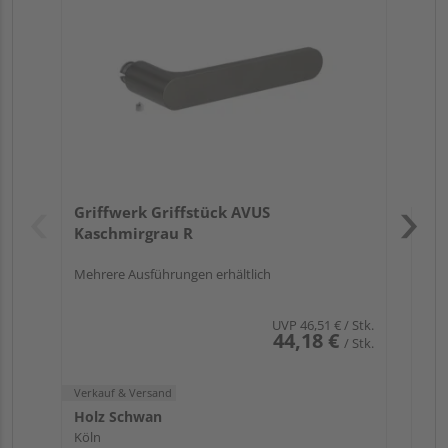
ru
Verk
Hol
Griffwerk Griffstück AVUS
Köl
Kaschmirgrau R
Mehrere Ausführungen erhältlich
UVP
46,51 €
/ Stk.
44,18 €
/ Stk.
Verkauf & Versand
Holz Schwan
Köln