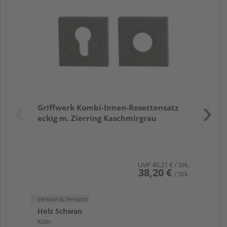
TI
Zy
Ede
Verk
Hol
Griffwerk Kombi-Innen-Rosettensatz
Köl
eckig m. Zierring Kaschmirgrau
UVP
40,21 €
/ Stk.
38,20 €
/ Stk.
Verkauf & Versand
Holz Schwan
Köln