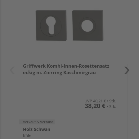
TI
Zy
Ede
Verk
Hol
Griffwerk Kombi-Innen-Rosettensatz
Köl
eckig m. Zierring Kaschmirgrau
UVP
40,21 €
/ Stk.
38,20 €
/ Stk.
Verkauf & Versand
Holz Schwan
Köln