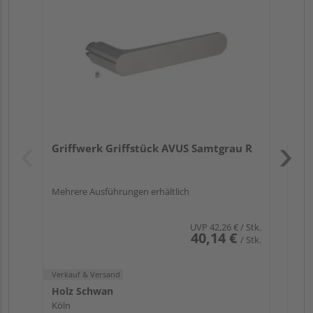
TI
Zy
Ede
Verk
Hol
Griffwerk Griffstück AVUS Samtgrau R
Köl
Mehrere Ausführungen erhältlich
UVP
42,26 €
/ Stk.
40,14 €
/ Stk.
Verkauf & Versand
Holz Schwan
Köln