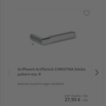
Gr
run
Verk
Hol
Griffwerk Griffstück CHRISTINA Edelst.
Köl
poliert-ma. R
Mehrere Ausführungen erhältlich
UVP
29,40 €
/ Stk.
27,93 €
/ Stk.