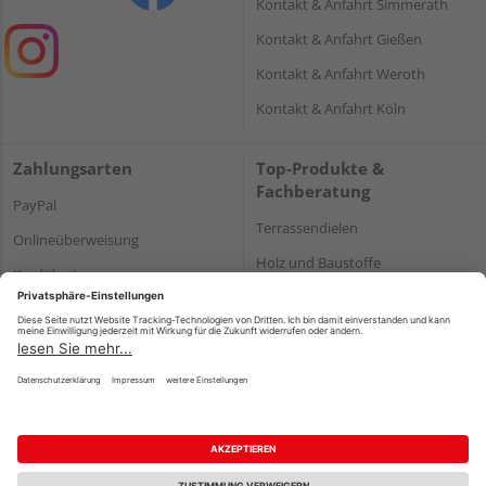
Kontakt & Anfahrt Simmerath
Kontakt & Anfahrt Gießen
Kontakt & Anfahrt Weroth
Kontakt & Anfahrt Köln
Zahlungsarten
Top-Produkte &
Fachberatung
PayPal
Terrassendielen
Onlineüberweisung
Holz und Baustoffe
Kreditkarte
Parkett
Rechnung*
*Bonität vorausgesetzt
Impressum
Datenschutz
AGB
Barrierefreiheitserklärung
Vertrag widerrufen