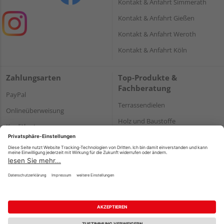
Kontakt & Anfahrt Simmerath
Kontakt & Anfahrt Gießen
Kontakt & Anfahrt Weroth
Kontakt & Anfahrt Köln
Zahlungsarten
Top-Produkte &
Fachberatung
PayPal
Terrassendielen
Onlineüberweisung
Holz und Baustoffe
Kreditkarte
Parkett
Rechnung*
*Bonität vorausgesetzt
Impressum
Datenschutz
AGB
Barrierefreiheitserklärung
Vertrag widerrufen