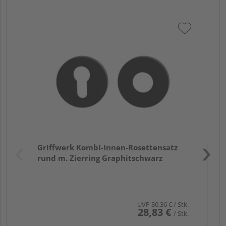
Gr
TI
Zy
Ede
Verk
Hol
Griffwerk Kombi-Innen-Rosettensatz
Köl
rund m. Zierring Graphitschwarz
UVP
30,36 €
/ Stk.
28,83 €
/ Stk.