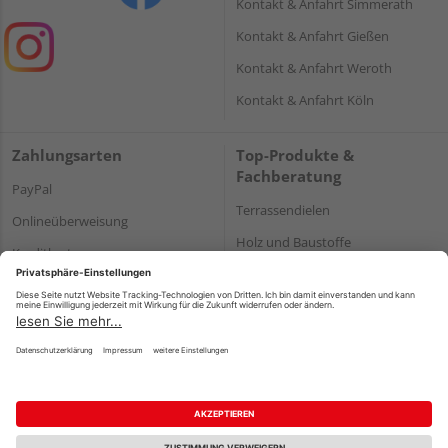
Kontakt & Anfahrt Simmerath
Kontakt & Anfahrt Gießen
Kontakt & Anfahrt Weroth
Kontakt & Anfahrt Köln
Zahlungsarten
Top-Produkte &
Fachberatung
PayPal
Terrassendielen
Onlineüberweisung
Holz und Baustoffe
Kreditkarte
Parkett
Rechnung*
*Bonität vorausgesetzt
Impressum
Datenschutz
AGB
Barrierefreiheitserklärung
Vertrag widerrufen