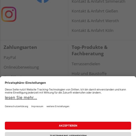
Kontakt & Anfahrt Simmerath
Kontakt & Anfahrt Gießen
Kontakt & Anfahrt Weroth
Kontakt & Anfahrt Köln
Zahlungsarten
Top-Produkte &
Fachberatung
PayPal
Terrassendielen
Onlineüberweisung
Holz und Baustoffe
Kreditkarte
Parkett
Rechnung*
*Bonität vorausgesetzt
Impressum
Datenschutz
AGB
Barrierefreiheitserklärung
Vertrag widerrufen