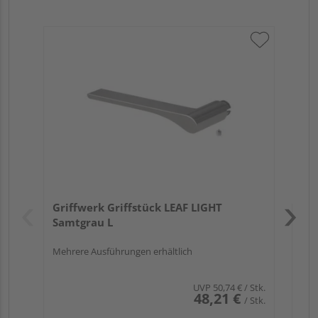
Gr
ru
Verk
Hol
Griffwerk Griffstück LEAF LIGHT
Köl
Samtgrau L
Mehrere Ausführungen erhältlich
UVP
50,74 €
/ Stk.
48,21 €
/ Stk.